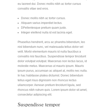
eu laoreet dui. Donec mollis nibh ac tortor cursus
convallis vitae sed eros.
Donec mollis nibh ac tortor cursus.
Aliquam varius imperdiet lectus.
DPellentesque pretium quam justo.
Integer eleifend nulla id est lacinia eget.
Phasellus hendrerit, arcu ac pharetra bibendum, leo
nisl bibendum nunc, vel malesuada tellus dolor vel
velit. Morbi elementum mauris id nulla faucibus a
convallis nisi faucibus. Suspendisse tempor tincidunt
dolor volutpat volutpat. Maecenas non lectus lacus, id
molestie metus. Maecenas ut mauris ipsum. Mauris
ipsum purus, accumsan ac aliquet at, mollis nec nulla.
In hac habitasse platea dictumst. Donec bibendum
tellus eget risus dignissim non rhoncus lectus
ullamcorper. Aenean pretium tincidunt ligula, sed
rhoncus nibh rutrum quis. Lorem ipsum dolor sit amet,
consectetur adipiscing elit.
Suspendisse tempor