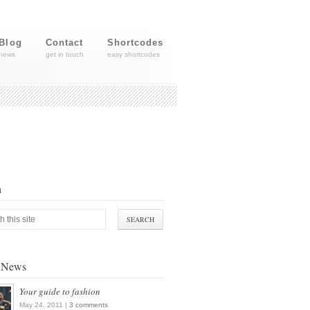
Blog
Contact
Shortcodes
news
get in touch
easy shortcodes
h
t News
Your guide to fashion
May 24, 2011 |
3 comments