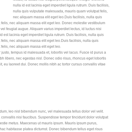
nulla id est lacinia eget imperdiet ligula rutrum. Duis facilisis,
nulla quis vulputate malesuada, mauris quam volutpat felis,
nec aliquam massa elit eget leo.Duis facilisis, nulla quis
felis, nec aliquam massa elit eget leo. Donec molestie vestibulum
el feugiat augue. Aliquam varius imperdiet lectus, id luctus nisi
d est lacinia eget imperdiet ligula rutrum. Duis facilisis, nulla quis
lis, nec aliquam massa elit eget leo.Duis facilisis, nulla quis
elis, nec aliquam massa elit eget leo.
justo, tempus id malesuada et, lobortis vel lacus. Fusce id purus a
ibh libero, nec egestas nisl. Donec odio risus, rhoncus eget lobortis
t, eu laoreet dui. Donec mollis nibh ac tortor cursus convallis vitae
dum, leo nisl bibendum nunc, vel malesuada tellus dolor vel velit.
convallis nisi faucibus. Suspendisse tempor tincidunt dolor volutpat
lestie metus. Maecenas ut mauris ipsum. Mauris ipsum purus,
n hac habitasse platea dictumst. Donec bibendum tellus eget risus