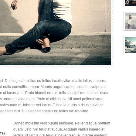
si. Duis egestas tellus eu tellus iaculis vitae mattis tellus tempus.
 at nulla convallis tempor. Mauris augue sapien, sodales vulputate
t lacus velit. Proin blandit eros et felis suscipit non ultrices risus
is ornare a vitae diam. Proin at nibh nulla, sit amet pellentesque
alesuada et, lobortis vel lacus. Fusce id purus a risus pulvinar
egestas nisl. Duis egestas tellus eu tellus iaculis vitae.
Donec molestie vestibulum euismod. Pellentesque pretium
quam justo, vel feugiat augue. Aliquam varius imperdiet
sis,
lectus, id luctus nisi feugiat pellentesque. Integer eleifend