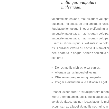
nulla quis vulputate
malesuada.
vulputate malesuada, mauris quam volutpat 
euismod. Pellentesque pretium quam justo, v
feugiat pellentesque. Integer eleifend nulla i
vulputate malesuada, mauris quam volutpat fe
vulputate malesuada, mauris quam volutpat f
Etiam eu rhoncus purus. Pellentesque dolor 
risus pulvinar viverra eu nec velit. Nam et n
nec, pharetra in neque. Aenean sed nulla eli
sed eros.
Donec mollis nibh ac tortor cursus.
Aliquam varius imperdiet lectus.
DPellentesque pretium quam justo.
Integer eleifend nulla id est lacinia eget.
Phasellus hendrerit, arcu ac pharetra biben
Morbi elementum mauris id nulla faucibus a 
volutpat. Maecenas non lectus lacus, id mo
accumsan ac aliquet at, mollis nec nulla. I