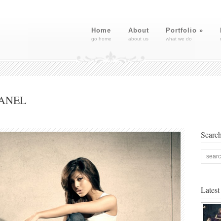
Home
About
Portfolio
»
go home
about us
what we do
HANEL
Searc
Lates