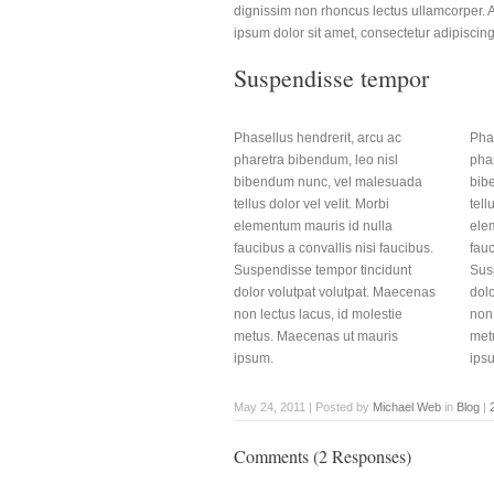
dignissim non rhoncus lectus ullamcorper. 
ipsum dolor sit amet, consectetur adipiscing 
Suspendisse tempor
Phasellus hendrerit, arcu ac
Phas
pharetra bibendum, leo nisl
phar
bibendum nunc, vel malesuada
bib
tellus dolor vel velit. Morbi
tell
elementum mauris id nulla
ele
faucibus a convallis nisi faucibus.
fauc
Suspendisse tempor tincidunt
Sus
dolor volutpat volutpat. Maecenas
dolo
non lectus lacus, id molestie
non 
metus. Maecenas ut mauris
met
ipsum.
ipsu
May 24, 2011 | Posted by
Michael Web
in
Blog
|
Comments (2 Responses)