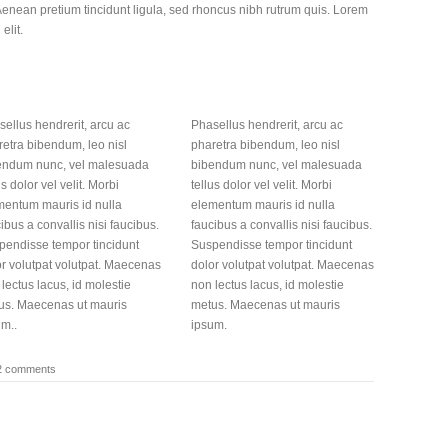
Aenean pretium tincidunt ligula, sed rhoncus nibh rutrum quis. Lorem
elit.
ellus hendrerit, arcu ac
Phasellus hendrerit, arcu ac
etra bibendum, leo nisl
pharetra bibendum, leo nisl
endum nunc, vel malesuada
bibendum nunc, vel malesuada
us dolor vel velit. Morbi
tellus dolor vel velit. Morbi
mentum mauris id nulla
elementum mauris id nulla
ibus a convallis nisi faucibus.
faucibus a convallis nisi faucibus.
pendisse tempor tincidunt
Suspendisse tempor tincidunt
r volutpat volutpat. Maecenas
dolor volutpat volutpat. Maecenas
lectus lacus, id molestie
non lectus lacus, id molestie
us. Maecenas ut mauris
metus. Maecenas ut mauris
m..
ipsum.
2 comments