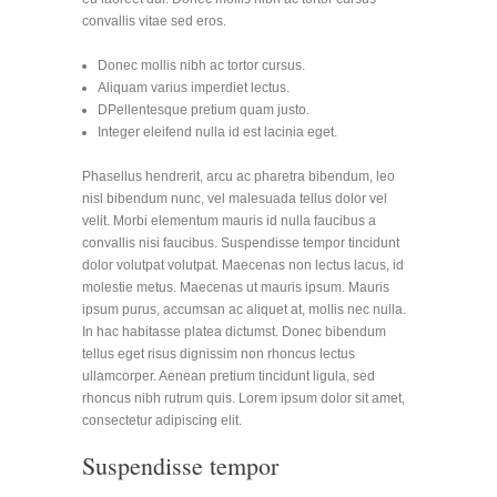
convallis vitae sed eros.
Donec mollis nibh ac tortor cursus.
Aliquam varius imperdiet lectus.
DPellentesque pretium quam justo.
Integer eleifend nulla id est lacinia eget.
Phasellus hendrerit, arcu ac pharetra bibendum, leo
nisl bibendum nunc, vel malesuada tellus dolor vel
velit. Morbi elementum mauris id nulla faucibus a
convallis nisi faucibus. Suspendisse tempor tincidunt
dolor volutpat volutpat. Maecenas non lectus lacus, id
molestie metus. Maecenas ut mauris ipsum. Mauris
ipsum purus, accumsan ac aliquet at, mollis nec nulla.
In hac habitasse platea dictumst. Donec bibendum
tellus eget risus dignissim non rhoncus lectus
ullamcorper. Aenean pretium tincidunt ligula, sed
rhoncus nibh rutrum quis. Lorem ipsum dolor sit amet,
consectetur adipiscing elit.
Suspendisse tempor