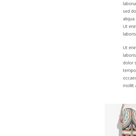
laboru
sed do
aliqua.
Ut eni
labori
Ut eni
labori
dolor 
tempor
occaec
mollit