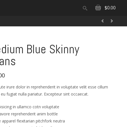
$0.00
dium Blue Skinny
ans
00
ute irure dolor in reprehenderit in voluptate velit esse cillum
 eu fugiat nulla pariatur. Excepteur sint occaecat.
isicing in ullamco cotn voluptate
avore reprehenderit anim bottle
e apparel flexitarian pitchfork neutra