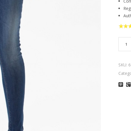
Com
Regu
Aut
4.40
o
of 5
SKU:
6
Catego