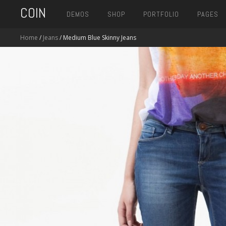
COIN
DEMOS
SHOP
PORTFOLIO
PAGES
Home
/
Jeans
/ Medium Blue Skinny Jeans