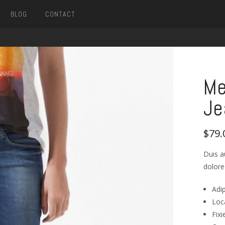
BLOG
CONTACT
Me
Je
$79.
Duis a
dolore
Adip
Loc
Fixi