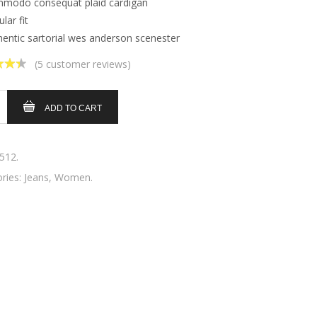
modo consequat plaid cardigan
lar fit
hentic sartorial wes anderson scenester
(
5
customer reviews)
ut
ADD TO CART
512
.
ries:
Jeans
,
Women
.