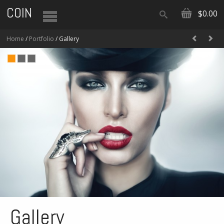
COIN
$0.00
Home
/
Portfolio
/ Gallery
Gallery